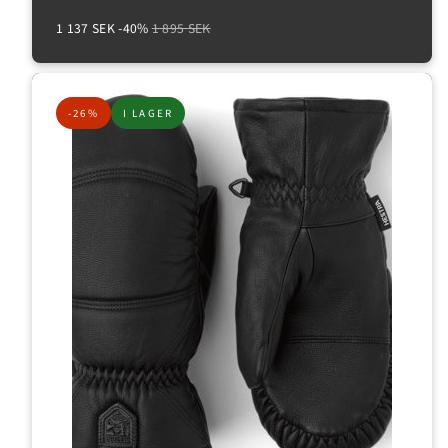
Reapris
Normalpris
1 137 SEK
-40%
1 895 SEK
-26%
I LAGER