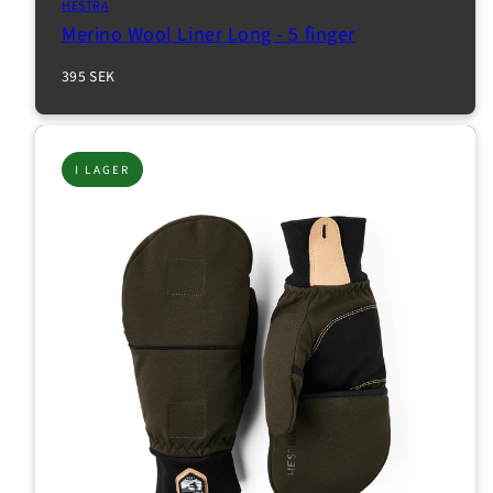
HESTRA
Merino Wool Liner Long - 5 finger
Normalpris
395 SEK
I LAGER