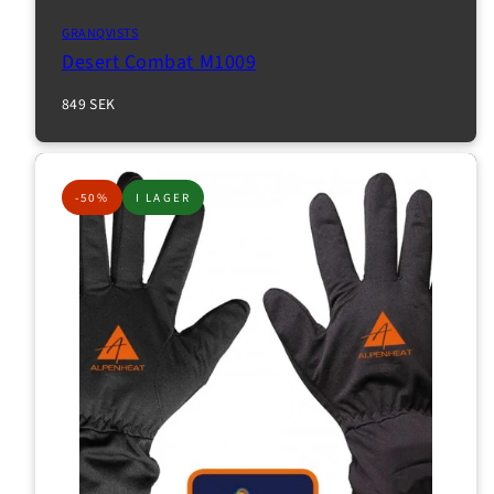
GRANQVISTS
Desert Combat M1009
Normalpris
849 SEK
-50%
I LAGER