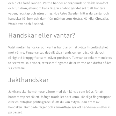
och blöta förhållanden. Varma händer är avgörande för både komfort
och funktion, eftersom kalla fingrar snabbt gör det svårt att hantera
vapen, redskap och utrustning. Hos Astro Sweden hittar du vantar och
handskar för herr och dam från märken som Hestra, Härkila, Chevalier,
Woolpower och Seeland.
Handskar eller vantar?
Valet mellan handskar och vantar handlar om att väga fingerfärdighet
mot värme. Fingervantar, det vill säga handskar, ger bäst känsla och
rörlighet för uppgifter som kräver precision. Tumvantar rekommenderas
för extremt kallt väder, eftersom fingrarna delar värme och därför håller
sig varmare.
Jakthandskar
Jakthandskar kombinerar värme med den känsla som krävs för att
hantera vapnet säkert. Många modeller har tunna, känsliga fingertoppar
eller en avtagbar pekfingerdel så att du kan avfyra utan att ta av
handsken. Dämpade färger och kamouflage gör att händerna smälter in
på passet.