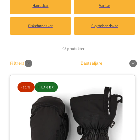
Handskar
Vantar
Fiskehandskar
Skyttehandskar
95 produkter
Sortera
Filtrera
-21%
I LAGER