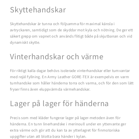
Skyttehandskar
Skyttehandskar är tunna och följsamma för maximal känsla i
avtryckaren, samtidigt som de skyddar mot kyla och nötning. De ger ett
säkert grepp om vapnet och används flitigt både på skjutbanan och vid
dynamiskt skytte.
Vinterhandskar och värme
För riktigt kalla dagar behövs isolerade vinterhandskar eller tumvantar
med rejäl fyllning. En Army Leather GORE-TEX är exempelvis en varm
tumhandske som håller händerna torra och varma, och för den som lätt
fryser finns även eluppvärmda värmehandskar.
Lager på lager för händerna
Precis som med kläder fungerar lager på lager-metoden även för
händerna. En tunn linerhandske i merinoull under en yttervante ger
extra värme och gör att du kan ta av ytterlagret för finmotoriska
uppgifter utan att blotta bara händer i kylan.