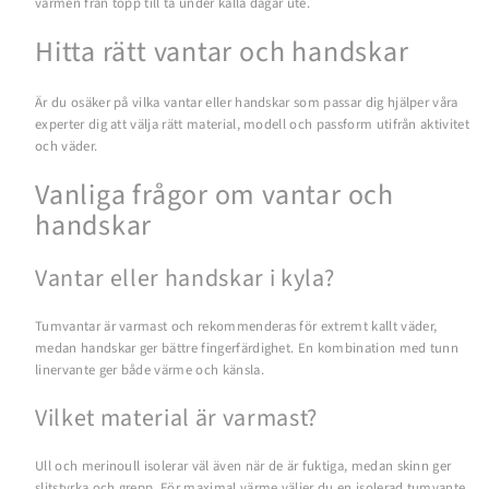
värmen från topp till tå under kalla dagar ute.
Hitta rätt vantar och handskar
Är du osäker på vilka vantar eller handskar som passar dig hjälper våra
experter dig att välja rätt material, modell och passform utifrån aktivitet
och väder.
Vanliga frågor om vantar och
handskar
Vantar eller handskar i kyla?
Tumvantar är varmast och rekommenderas för extremt kallt väder,
medan handskar ger bättre fingerfärdighet. En kombination med tunn
linervante ger både värme och känsla.
Vilket material är varmast?
Ull och merinoull isolerar väl även när de är fuktiga, medan skinn ger
slitstyrka och grepp. För maximal värme väljer du en isolerad tumvante,