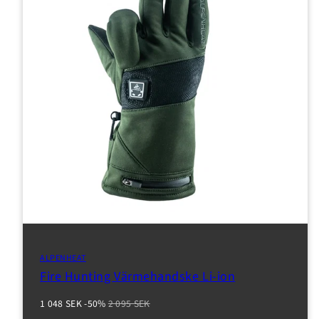
ALPENHEAT
Fire Hunting Värmehandske Li-ion
Reapris
Normalpris
1 048 SEK
-50%
2 095 SEK