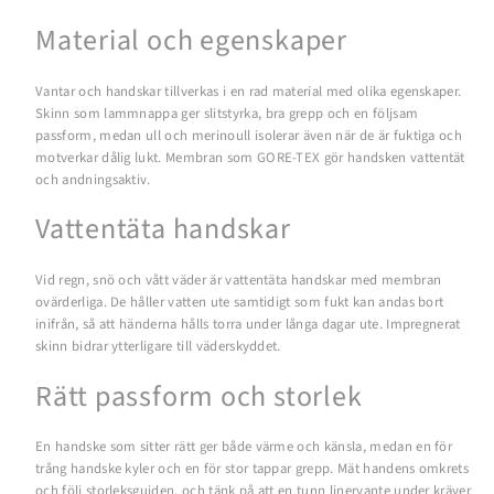
Material och egenskaper
Vantar och handskar tillverkas i en rad material med olika egenskaper.
Skinn som lammnappa ger slitstyrka, bra grepp och en följsam
passform, medan ull och merinoull isolerar även när de är fuktiga och
motverkar dålig lukt. Membran som GORE-TEX gör handsken vattentät
och andningsaktiv.
Vattentäta handskar
Vid regn, snö och vått väder är vattentäta handskar med membran
ovärderliga. De håller vatten ute samtidigt som fukt kan andas bort
inifrån, så att händerna hålls torra under långa dagar ute. Impregnerat
skinn bidrar ytterligare till väderskyddet.
Rätt passform och storlek
En handske som sitter rätt ger både värme och känsla, medan en för
trång handske kyler och en för stor tappar grepp. Mät handens omkrets
och följ storleksguiden, och tänk på att en tunn linervante under kräver