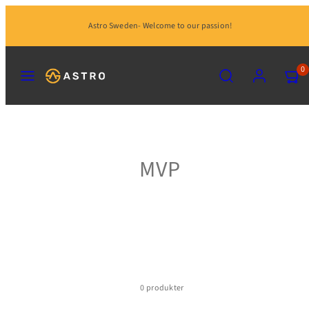
Hoppa
Astro Sweden- Welcome to our passion!
till
innehåll
MENY
SÖK
KONTO
VISA
0
MIN
KUND
(0)
MVP
0 produkter