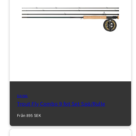
DAIWA
Trout Fly Combo 9 fot Set Spö/Rulle
Inloggning krävs
Normalpris
Från 895 SEK
Logga in på ditt konto för att lägga till produkter i
din önskelista och se dina tidigare sparade artiklar.