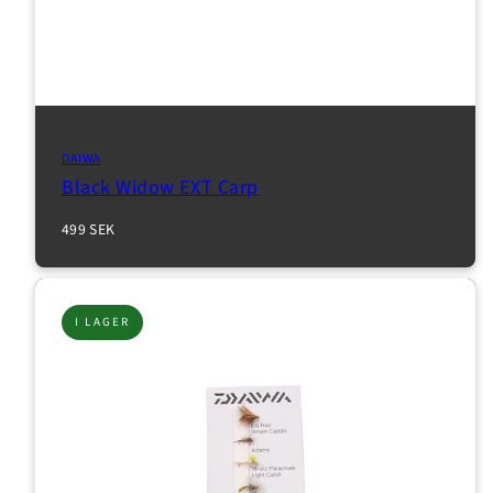
DAIWA
Black Widow EXT Carp
Normalpris
499 SEK
I LAGER