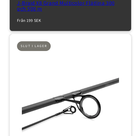
J-Braid X8 Grand Multicolor Flätlina 300
och 500 m
Normalpris
Från 199 SEK
SLUT I LAGER