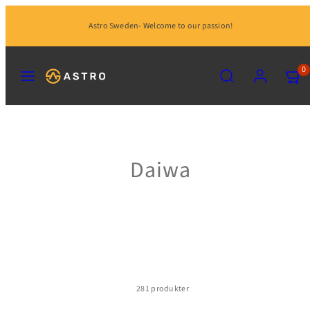
Hoppa
Astro Sweden- Welcome to our passion!
till
innehåll
MENY
SÖK
KONTO
VISA
0
MIN
KUND
(0)
Daiwa
281 produkter