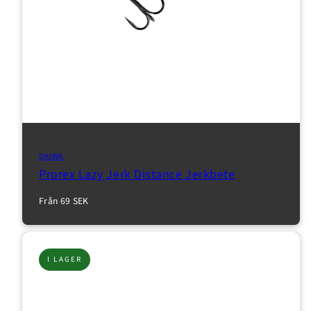
DAIWA
Prorex Lazy Jerk Distance Jerkbete
Normalpris
Från 69 SEK
I LAGER