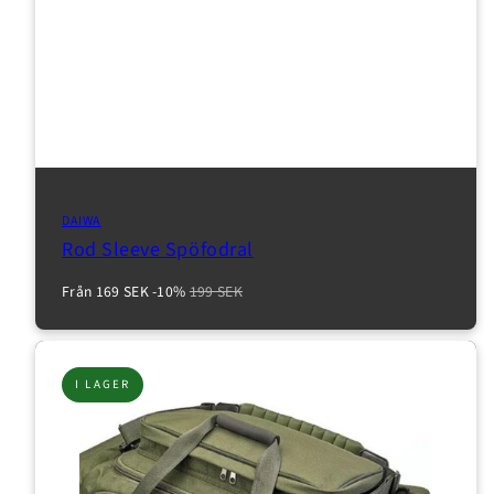
DAIWA
Rod Sleeve Spöfodral
Reapris
Normalpris
Från 169 SEK
-10%
199 SEK
I LAGER