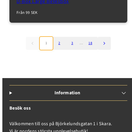
D-Box Large Betesbox
Normalpris
Från 99 SEK
1
2
3
…
18
Information
Besök oss
Välkommen till oss på Björkelundsgatan 1 i Skara.
Vi är nordens största upplevelsebutik!