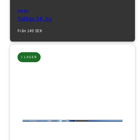
DAIWA
Saltiga SK Jig
Normalpris
Från 149 SEK
I LAGER