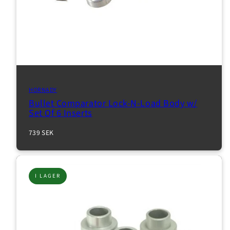
HORNADY
Bullet Comparator Lock-N-Load Body w/
Set Of 6 Inserts
Normalpris
739 SEK
I LAGER