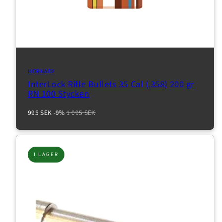
HORNADY
InterLock Rifle Bullets 35 Cal (.358) 200 gr
RN 100 Stycken
Reapris
Normalpris
995 SEK
-9%
1 095 SEK
I LAGER