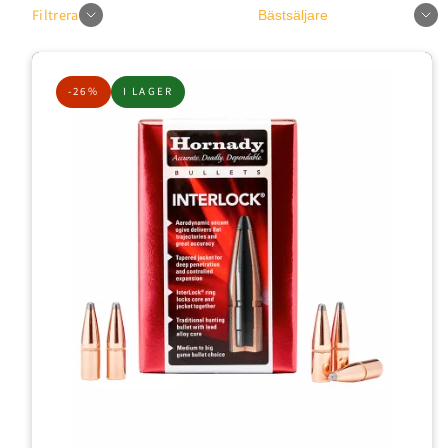
Sortera
Filtrera
-26%
I LAGER