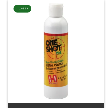
din önskelista och se dina tidigare sparade artiklar.
I LAGER
Inloggning