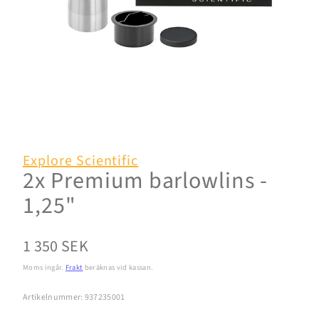
Explore Scientific
2x Premium barlowlins -
1,25"
Normalpris
1 350 SEK
Moms ingår.
Frakt
beräknas vid kassan.
Artikelnummer: 937235001