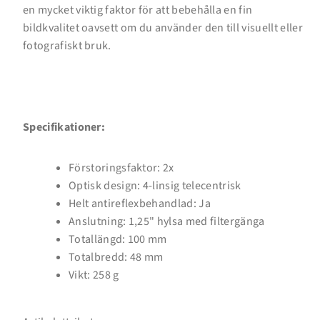
en mycket viktig faktor för att bebehålla en fin
Logga in på ditt konto för att lägga till produkter i
bildkvalitet oavsett om du använder den till visuellt eller
din önskelista och se dina tidigare sparade artiklar.
fotografiskt bruk.
Inloggning
Specifikationer:
Förstoringsfaktor: 2x
Optisk design: 4-linsig telecentrisk
Helt antireflexbehandlad: Ja
Anslutning: 1,25" hylsa med filtergänga
Totallängd: 100 mm
Totalbredd: 48 mm
Vikt: 258 g