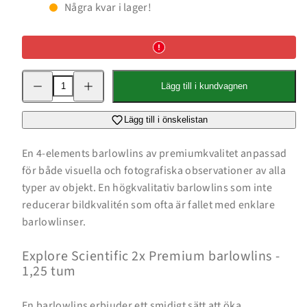
Några kvar i lager!
Minska
Öka
Lägg till i kundvagnen
kvantitet
kvantitet
för
för
2x
2x
Premium
Premium
Lägg till i önskelistan
barlowlins
barlowlins
-
-
1,25&quot;
1,25&quot;
En 4-elements barlowlins av premiumkvalitet anpassad
för både visuella och fotografiska observationer av alla
typer av objekt. En högkvalitativ barlowlins som inte
reducerar bildkvalitén som ofta är fallet med enklare
barlowlinser.
Explore Scientific 2x Premium barlowlins -
1,25 tum
En barlowlins erbjuder ett smidigt sätt att öka