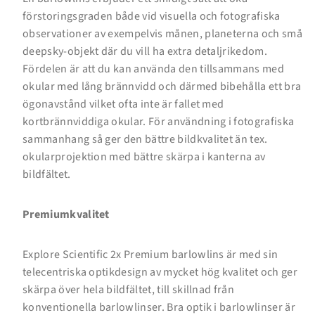
förstoringsgraden både vid visuella och fotografiska
observationer av exempelvis månen, planeterna och små
deepsky-objekt där du vill ha extra detaljrikedom.
Fördelen är att du kan använda den tillsammans med
okular med lång brännvidd och därmed bibehålla ett bra
ögonavstånd vilket ofta inte är fallet med
kortbrännviddiga okular. För användning i fotografiska
sammanhang så ger den bättre bildkvalitet än tex.
okularprojektion med bättre skärpa i kanterna av
bildfältet.
Premiumkvalitet
Explore Scientific 2x Premium barlowlins är med sin
telecentriska optikdesign av mycket hög kvalitet och ger
skärpa över hela bildfältet, till skillnad från
Inloggning krävs
konventionella barlowlinser. Bra optik i barlowlinser är