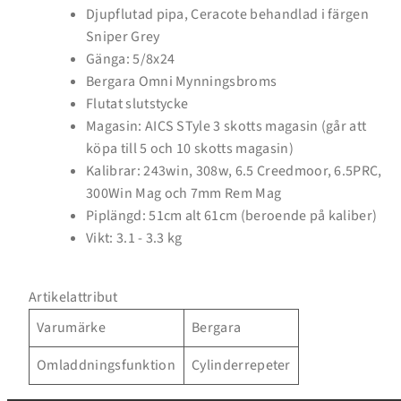
din önskelista och se dina tidigare sparade artiklar.
Djupflutad pipa, Ceracote behandlad i färgen
Sniper Grey
Inloggning
Gänga: 5/8x24
Bergara Omni Mynningsbroms
Flutat slutstycke
Magasin: AICS STyle 3 skotts magasin (går att
köpa till 5 och 10 skotts magasin)
Kalibrar: 243win, 308w, 6.5 Creedmoor, 6.5PRC,
300Win Mag och 7mm Rem Mag
Piplängd: 51cm alt 61cm (beroende på kaliber)
Vikt: 3.1 - 3.3 kg
Artikelattribut
Varumärke
Bergara
Omladdningsfunktion
Cylinderrepeter