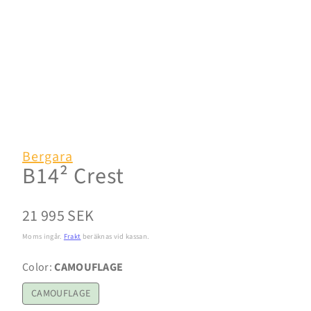
Bergara
B14² Crest
Normalpris
21 995 SEK
Moms ingår.
Frakt
beräknas vid kassan.
Color:
CAMOUFLAGE
CAMOUFLAGE