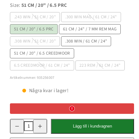
Size:
51 CM / 20" / 6.5 PRC
.243 WIN / 51 CM / 20"
.300 WIN MAG / 61 CM / 24"
51 CM / 20" / 6.5 PRC
61 CM / 24" / 7 MM REM MAG
.308 WIN / 51 CM / 20"
.308 WIN / 61 CM / 24"
51 CM / 20" / 6.5 CREEDMOOR
6.5 CREEDMOOR / 61 CM / 24"
223 REM / 61 CM / 24"
Artikelnummer: 935256007
Några kvar i lager!
Minska
Öka
Lägg till i kundvagnen
kvantitet
kvantitet
för
för
B14²
B14²