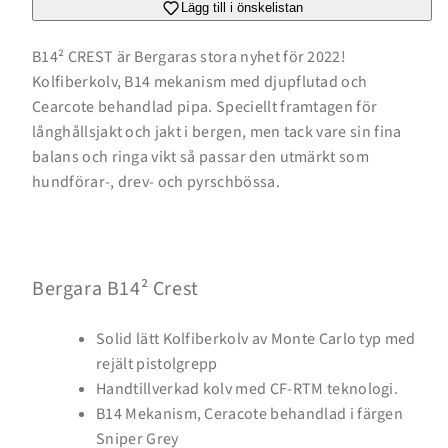
Crest
Crest
Lägg till i önskelistan
B14² CREST är Bergaras stora nyhet för 2022!
Kolfiberkolv, B14 mekanism med djupflutad och
Cearcote behandlad pipa. Speciellt framtagen för
långhållsjakt och jakt i bergen, men tack vare sin fina
balans och ringa vikt så passar den utmärkt som
hundförar-, drev- och pyrschbössa.
Bergara B14² Crest
Solid lätt Kolfiberkolv av Monte Carlo typ med
rejält pistolgrepp
Handtillverkad kolv med
CF-RTM teknologi.
Inloggning krävs
B14 Mekanism, Ceracote behandlad i färgen
Logga in på ditt konto för att lägga till produkter i
Sniper Grey