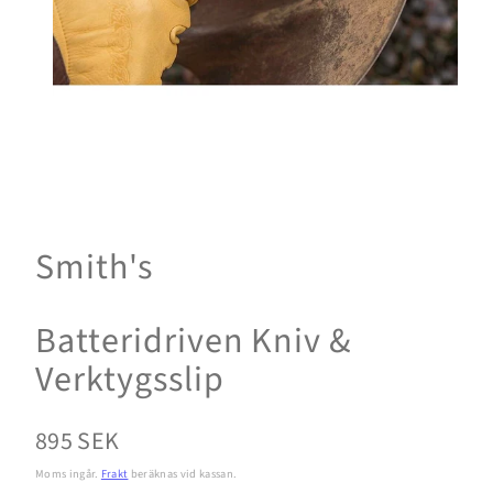
Smith's
Batteridriven Kniv &
Verktygsslip
Normalpris
895 SEK
Moms ingår.
Frakt
beräknas vid kassan.