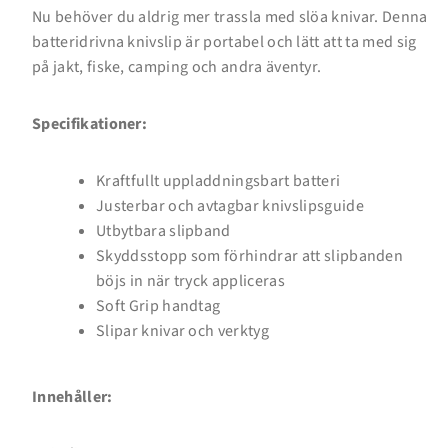
Nu behöver du aldrig mer trassla med slöa knivar. Denna
batteridrivna knivslip är portabel och lätt att ta med sig
på jakt, fiske, camping och andra äventyr.
Specifikationer:
Kraftfullt uppladdningsbart batteri
Justerbar och avtagbar knivslipsguide
Utbytbara slipband
Skyddsstopp som förhindrar att slipbanden
Inloggning krävs
böjs in när tryck appliceras
Soft Grip handtag
Logga in på ditt konto för att lägga till produkter i
Slipar knivar och verktyg
din önskelista och se dina tidigare sparade artiklar.
Inloggning
Innehåller: