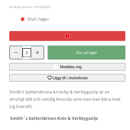
Artikelnummer: 937418001
Slut i lager
Minska
Öka
Slut på lager
kvantitet
kvantitet
för
för
Batteridriven
Batteridriven
Kniv
Kniv
Meddela mig
&amp;
&amp;
Verktygsslip
Verktygsslip
Lägg till i önskelistan
Smith’s batteridrivna knivslip & Verktygsslip är en
otroligt lätt och smidig knivslip som man kan bära med
sig överallt.
Smith´s batteridriven Kniv & Verktygsslip