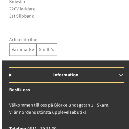
Knivslip
220V laddare
3st Slipband
Artikelattribut
Varumärke
Smith's
Information
Besök oss
Välkommen till oss på Björkelundsgatan 1 i Skara.
Vi är nordens största upplevelsebutik!
Telefon:
0511 - 79 81 00