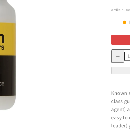
Artikelnum
Minska
kvantitet
för
Loon
Fly
Dip
Known a
class gu
agent) a
easy to 
leader) 