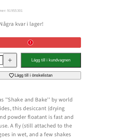
mer: 91955301
Några kvar i lager!
Öka
Lägg till i kundvagnen
kvantitet
för
Loon
Fly
Lägg till i önskelistan
Dip
s ''Shake and Bake'' by world
ides, this desiccant (drying
nd powder floatant is fast and
use. A fly (still attached to the
goes in wet, and a few shakes