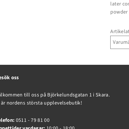
later c
powder 
Artikela
Varum
Inloggning krävs
Logga in på ditt konto för att lägga till produkter i din
önskelista och se dina tidigare sparade artiklar.
esök oss
Inloggning
älkommen till oss på Björkelundsgatan 1 i Skara.
i är nordens största upplevelsebutik!
elefon:
0511 - 79 81 00
ppettider vardagar:
10:00 - 18:00