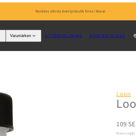
Nordens största äventyrsbutik finns i Skara!
UTFÖRSÄLJNING
KONTAKTA OSS
Varumärken
Loon
Loo
Normal
109 S
Moms ingår