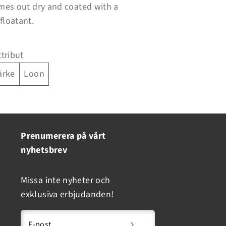
omes out dry and coated with a
floatant.
ttribut
ärke
Loon
Prenumerera på vårt
nyhetsbrev
Missa inte nyheter och
exklusiva erbjudanden!
E-post