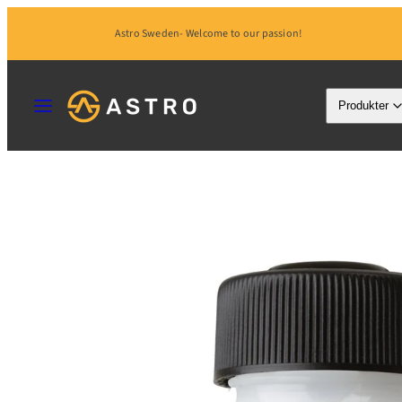
Hoppa
Astro Sweden- Welcome to our passion!
till
innehåll
MENY
Produkter