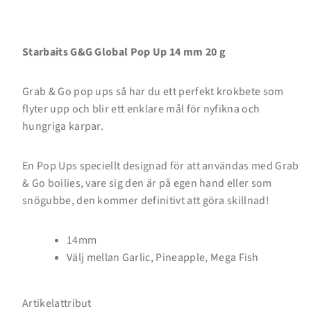
Up
Up
Starbaits G&G Global Pop Up 14 mm 20 g
Grab & Go pop ups så har du ett perfekt krokbete som
flyter upp och blir ett enklare mål för nyfikna och
hungriga karpar.
Inloggning krävs
Logga in på ditt konto för att lägga till produkter i
En Pop Ups speciellt designad för att användas med Grab
din önskelista och se dina tidigare sparade artiklar.
& Go boilies, vare sig den är på egen hand eller som
snögubbe, den kommer definitivt att göra skillnad!
Inloggning
14mm
Välj mellan Garlic, Pineapple, Mega Fish
Artikelattribut