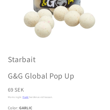
Starbait
G&G Global Pop Up
Normalpris
69 SEK
Moms ingår.
Frakt
beräknas vid kassan.
Color:
GARLIC