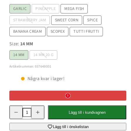
GARLIC
PINEAPPLE
MEGA FISH
STRAWBERRY JAM
SWEET CORN
SPICE
BANANA CREAM
SCOPEX
TUTTI FRUTTI
Size:
14 MM
14 MM
14 MM 20 G
Artikelnummer: 937649001
Några kvar i lager!
Minska
Öka
Lägg till i kundvagnen
kvantitet
kvantitet
för
för
G&amp;G
G&amp;G
Global
Global
Lägg till i önskelistan
Pop
Pop