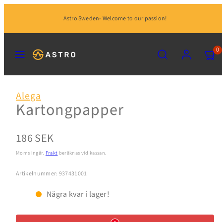
Hoppa
Astro Sweden- Welcome to our passion!
till
innehåll
MENY
SÖK
KONTO
VISA
0
MIN
KUND
(0)
Alega
Kartongpapper
Normalpris
186 SEK
Moms ingår.
Frakt
beräknas vid kassan.
Artikelnummer: 937431001
Några kvar i lager!