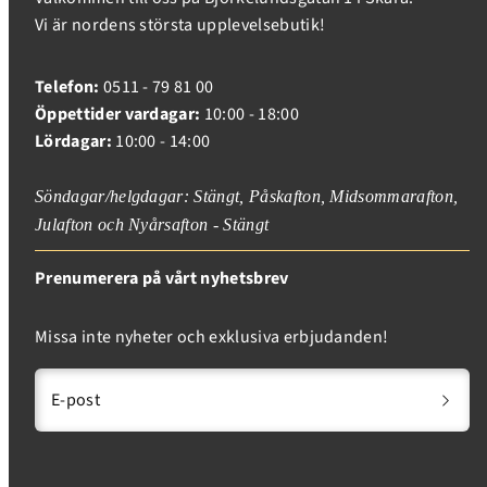
Vi är nordens största upplevelsebutik!
Inloggning krävs
Telefon:
0511 - 79 81 00
Öppettider vardagar:
10:00 - 18:00
Logga in på ditt konto för att lägga till produkter i
Lördagar:
10:00 - 14:00
din önskelista och se dina tidigare sparade artiklar.
Inloggning
Söndagar/helgdagar: Stängt, Påskafton, Midsommarafton,
Julafton och Nyårsafton - Stängt
Prenumerera på vårt nyhetsbrev
Missa inte nyheter och exklusiva erbjudanden!
E-post