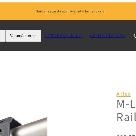
Nordens största äventyrsbutik finns i Skara!
UTFÖRSÄLJNING
KONTAKTA OSS
Varumärken
Atlas
M-L
Rai