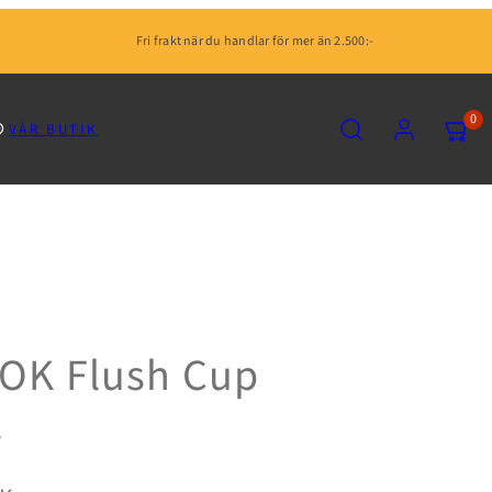
Fri frakt när du handlar för mer än 2.500:-
SÖK
KONTO
VISA
0
VÅR BUTIK
MIN
KUNDV
(0)
OK Flush Cup
l