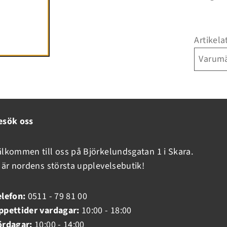
Artikela
Varum
Inloggning krävs
Logga in på ditt konto för att lägga till produkter i din
esök oss
önskelista och se dina tidigare sparade artiklar.
Inloggning
älkommen till oss på Björkelundsgatan 1 i Skara.
i är nordens största upplevelsebutik!
elefon:
0511 - 79 81 00
ppettider vardagar:
10:00 - 18:00
ördagar:
10:00 - 14:00