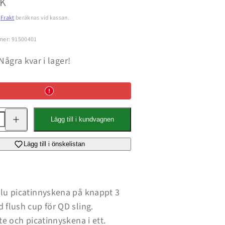
pris
EK
.
Frakt
beräknas vid kassan.
mer: 91500401
Några kvar i lager!
Öka
Lägg till i kundvagnen
kvantitet
för
M-
LOK
Lägg till i önskelistan
Flush
Cup
Rail
lu picatinnyskena på knappt 3
 flush cup för QD sling.
te och picatinnyskena i ett.