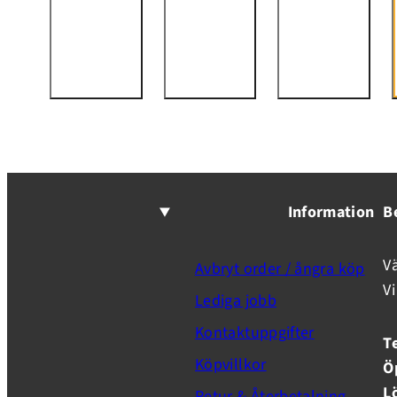
Information
B
V
Avbryt order / ångra köp
V
Lediga jobb
Kontaktuppgifter
T
Köpvillkor
Ö
L
Retur & Återbetalning