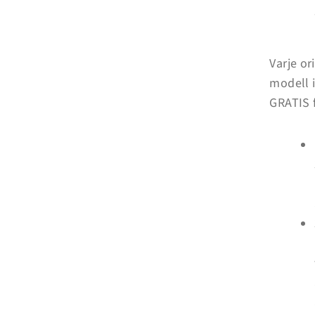
Varje or
modell i
Inloggning krävs
GRATIS 
Logga in på ditt konto för att lägga till produkter i din
önskelista och se dina tidigare sparade artiklar.
Inloggning