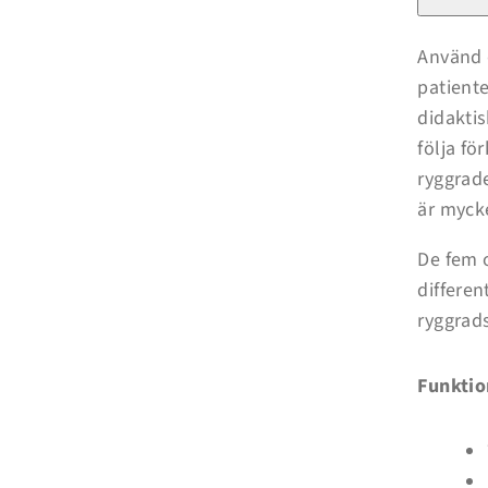
ryggrads
-
3B
Smart
Använd d
Anatomy
patiente
didaktis
följa fö
ryggrad
är mycke
De fem o
differen
ryggrad
Funktio