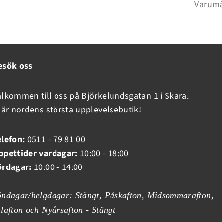
Varum
esök oss
älkommen till oss på Björkelundsgatan 1 i Skara.
i är nordens största upplevelsebutik!
elefon:
0511 - 79 81 00
ppettider vardagar:
10:00 - 18:00
ördagar:
10:00 - 14:00
öndagar/helgdagar: Stängt, Påskafton, Midsommarafton,
ulafton och Nyårsafton - Stängt