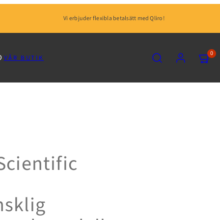
Vi erbjuder flexibla betalsätt med Qliro!
SÖK
KONTO
VISA
0
VÅR BUTIK
MIN
KUNDV
(0)
Scientific
sklig