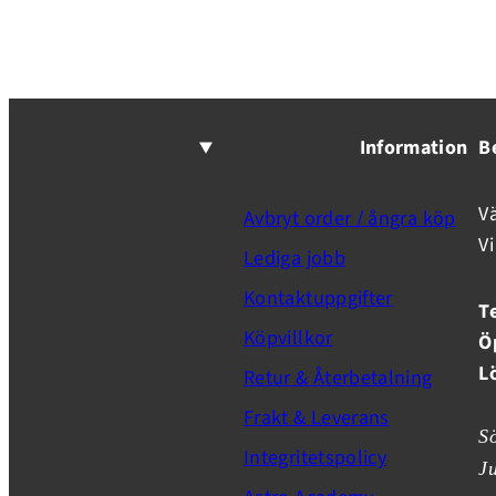
Information
B
V
Avbryt order / ångra köp
V
Lediga jobb
Kontaktuppgifter
T
Köpvillkor
Ö
L
Retur & Återbetalning
Frakt & Leverans
S
Integritetspolicy
J