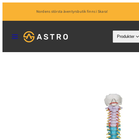
Hoppa
Nordens största äventyrsbutik finns i Skara!
till
innehåll
MENY
Produkter