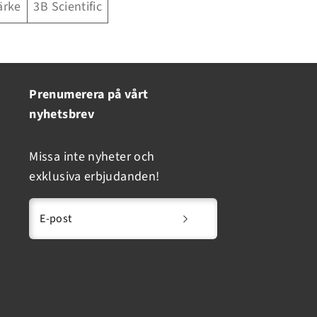
ärke
3B Scientific
Prenumerera på vårt
nyhetsbrev
Missa inte nyheter och
exklusiva erbjudanden!
E-post