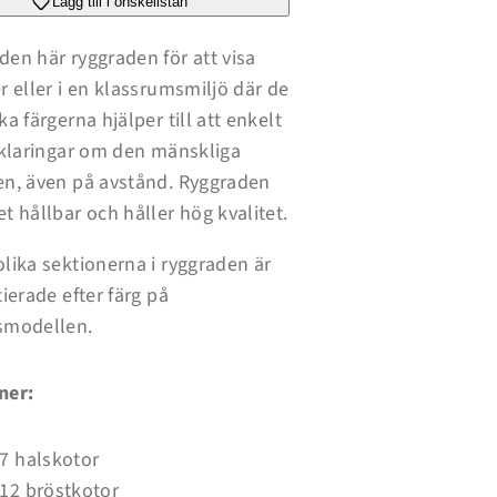
modell
ryggradsmodell
Lägg till i önskelistan
-
3B
Smart
en här ryggraden för att visa
Anatomy
r eller i en klassrumsmiljö där de
ka färgerna hjälper till att enkelt
rklaringar om den mänskliga
en, även på avstånd. Ryggraden
t hållbar och håller hög kvalitet.
lika sektionerna i ryggraden är
tierade efter färg på
smodellen.
ner:
7 halskotor
12 bröstkotor