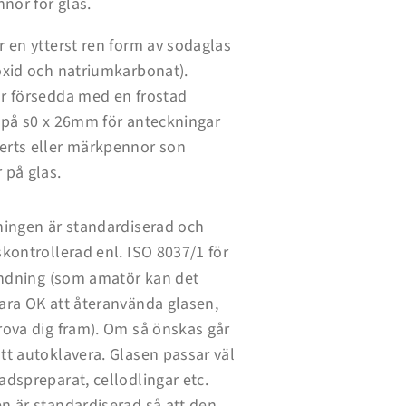
nor för glas.
r en ytterst ren form av sodaglas
oxid och natriumkarbonat).
är försedda med en frostad
a på s0 x 26mm för anteckningar
erts eller märkpennor son
 på glas.
ningen är standardiserad och
skontrollerad enl. ISO 8037/1 för
dning (som amatör kan det
ara OK att återanvända glasen,
rova dig fram). Om så önskas går
tt autoklavera. Glasen passar väl
adspreparat, cellodlingar etc.
n är standardiserad så att den