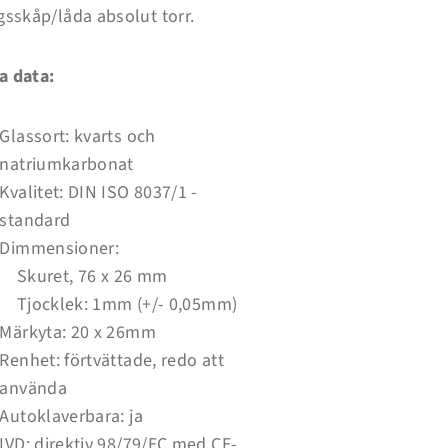
gsskåp/låda absolut torr.
a data:
Glassort: kvarts och
natriumkarbonat
Kvalitet: DIN ISO 8037/1 -
standard
Dimmensioner:
Skuret, 76 x 26 mm
Tjocklek: 1mm (+/- 0,05mm)
Märkyta: 20 x 26mm
Renhet: förtvättade, redo att
använda
Autoklaverbara: ja
IVD: direktiv 98/79/EC med CE-