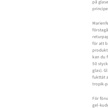
på glase
principe
Marienfe
förstag
returpa
Inloggning krävs
för att 
produkt
Logga in på ditt konto för att lägga till produkter i din
kan du f
önskelista och se dina tidigare sparade artiklar.
50 styck
Inloggning
glas). G
fukttät 
tropik-p
För förv
gel-kudd