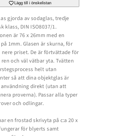
76
Lägg till i önskelistan
x
26
mm,
as gjorda av sodaglas, tredje
frostad
sk klass, DIN ISO8037/1.
skrivyta,
DIN
onen är 76 x 26mm med en
ISO
8037/1
 på 1mm. Glasen är skurna, för
a nere priset. De är förtvättade för
n ren och väl vätbar yta. Tvätten
erstegsprocess helt utan
nter så att dina objektglas är
 användning direkt (utan att
era proverna). Passar alla typer
rover och odlingar.
ar en frostad skrivyta på c:a 20 x
ungerar för blyerts samt