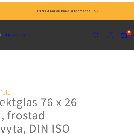
Fri frakt när du handlar för mer än 2.500:-
SÖK
KONTO
VISA
0
VÅR BUTIK
MIN
KUNDV
(0)
feld
ektglas 76 x 26
 frostad
ivyta, DIN ISO