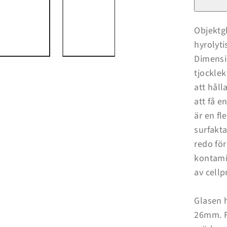
76
x
26
mm,
Objektgl
frostad
hyrolyti
skrivyta,
DIN
Dimensi
ISO
8037/1
tjocklek
att håll
att få e
är en fl
surfakta
redo för
kontamin
av cellp
Glasen h
26mm. F