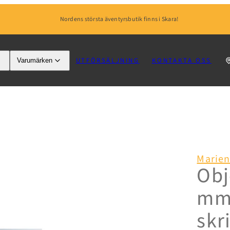
Nordens största äventyrsbutik finns i Skara!
UTFÖRSÄLJNING
KONTAKTA OSS
Varumärken
Marien
Obj
mm,
skr