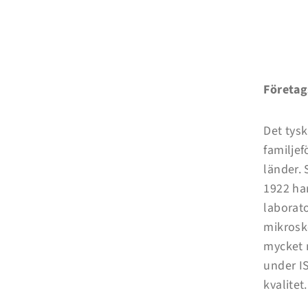
Företag
Det tysk
familjef
länder.
1922 ha
laborato
mikrosk
mycket m
under I
kvalitet.