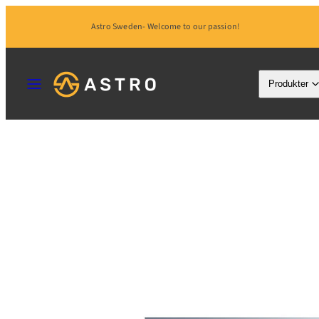
Hoppa
Astro Sweden- Welcome to our passion!
till
innehåll
MENY
Produkter