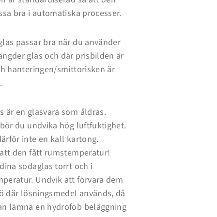
ssa bra i automatiska processer.
glas passar bra när du använder
ngder glas och där prisbilden är
ch hanteringen/smittorisken är
.
s är en glasvara som åldras.
 bör du undvika hög luftfuktighet.
rför inte en kall kartong.
 att den fått rumstemperatur!
dina sodaglas torrt och i
peratur. Undvik att förvara dem
ljö där lösningsmedel används, då
an lämna en hydrofob beläggning