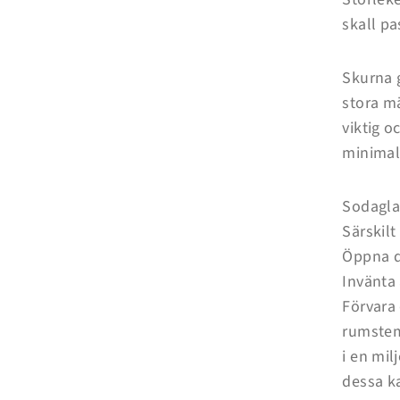
skall pa
Skurna 
stora mä
viktig o
minimal
Sodagla
Särskilt
Öppna dä
Invänta
Förvara 
rumstem
i en mi
dessa k