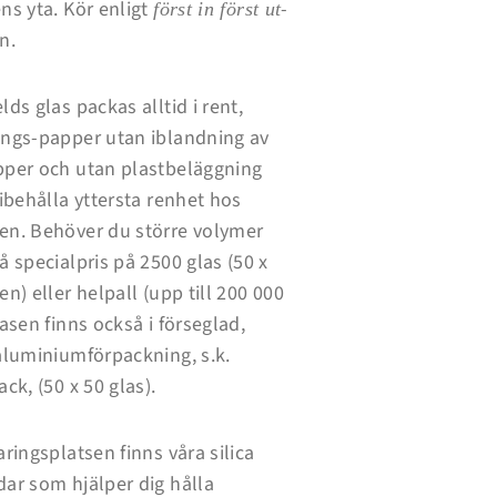
ns yta. Kör enligt
-
först in först ut
n.
lds glas packas alltid i rent,
ångs-papper utan iblandning av
pper och utan plastbeläggning
bibehålla yttersta renhet hos
en. Behöver du större volymer
å specialpris på 2500 glas (50 x
en) eller helpall (upp till 200 000
lasen finns också i förseglad,
aluminiumförpackning, s.k.
ack, (50 x 50 glas).
aringsplatsen finns våra silica
ar som hjälper dig hålla