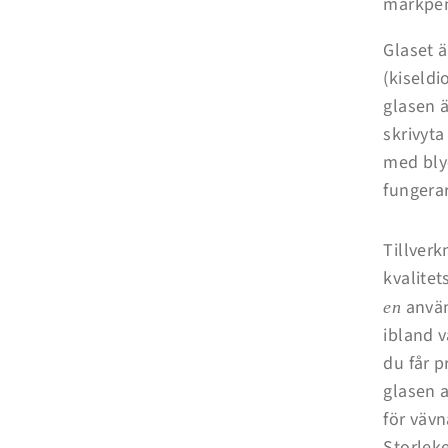
märkpen
Glaset ä
(kiseldi
glasen 
skrivyt
med bly
fungerar
Tillverk
kvalitet
använ
en
ibland v
du får p
glasen a
för vävn
Storleke