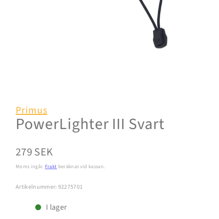
Primus
PowerLighter III Svart
Normalpris
279 SEK
Moms ingår.
Frakt
beräknas vid kassan.
Artikelnummer: 92275701
I lager