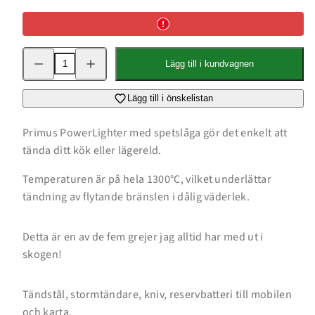
Minska
Öka
Lägg till i kundvagnen
kvantitet
kvantitet
för
för
PowerLighter
PowerLighter
III
III
Lägg till i önskelistan
Svart
Svart
Primus PowerLighter med spetslåga gör det enkelt att
tända ditt kök eller lägereld.
Temperaturen är på hela 1300°C, vilket underlättar
tändning av flytande bränslen i dålig väderlek.
Detta är en av de fem grejer jag alltid har med ut i
skogen!
Tändstål, stormtändare, kniv, reservbatteri till mobilen
och karta.