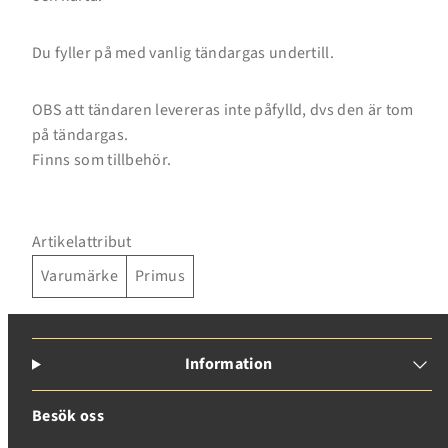
Du fyller på med vanlig tändargas undertill.
Inloggning krävs
OBS att tändaren levereras inte påfylld, dvs den är tom
på tändargas.
Logga in på ditt konto för att lägga till produkter i
Finns som tillbehör.
din önskelista och se dina tidigare sparade artiklar.
Inloggning
Artikelattribut
Varumärke
Primus
Information
Besök oss