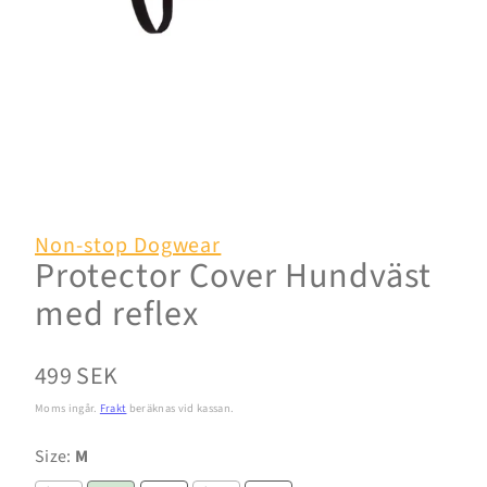
Non-stop Dogwear
Protector Cover Hundväst
med reflex
Normalpris
499 SEK
Moms ingår.
Frakt
beräknas vid kassan.
Size:
M