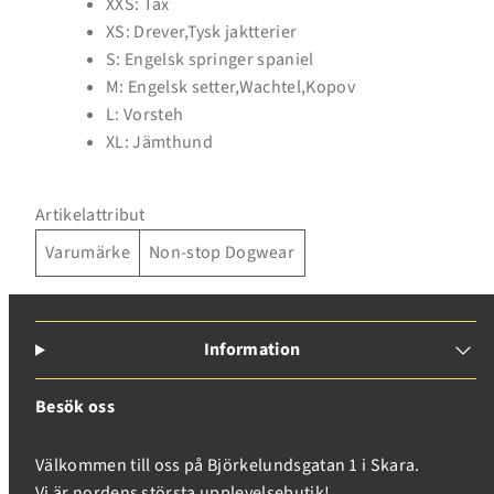
XXS: Tax
XS: Drever,Tysk jaktterier
S: Engelsk springer spaniel
Inloggning krävs
M: Engelsk setter,Wachtel,Kopov
L: Vorsteh
Logga in på ditt konto för att lägga till produkter i
XL: Jämthund
din önskelista och se dina tidigare sparade artiklar.
Inloggning
Artikelattribut
Varumärke
Non-stop Dogwear
Information
Besök oss
Välkommen till oss på Björkelundsgatan 1 i Skara.
Vi är nordens största upplevelsebutik!