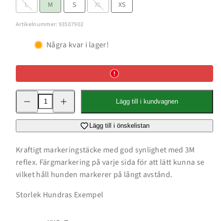
L
M
S
XL
XS
Artikelnummer: 93507902
Några kvar i lager!
Minska
Öka
Lägg till i kundvagnen
kvantitet
kvantitet
för
för
Protector
Protector
Cover
Cover
Lägg till i önskelistan
Hundväst
Hundväst
med
med
reflex
reflex
Kraftigt markeringstäcke med god synlighet med 3M
reflex. Färgmarkering på varje sida för att lätt kunna se
vilket håll hunden markerer på långt avstånd.
Storlek Hundras Exempel