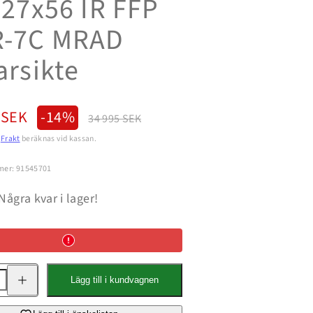
-27x56 IR FFP
R-7C MRAD
arsikte
s
Normalpris
 SEK
-14%
34 995 SEK
.
Frakt
beräknas vid kassan.
mer: 91545701
Några kvar i lager!
Öka
Lägg till i kundvagnen
kvantitet
för
Razor