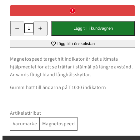
Minska
Öka
Lägg till i kundvagnen
kvantitet
kvantitet
för
för
Rubber
Rubber
End
End
Lägg till i önskelistan
Cap
Cap
Set,
Set,
T1000
T1000
Magnetospeed target hit indikator är det ultimata
hjälpmedlet för att se träffar i stålmål på längre avstånd.
Används flitigt bland långhålsskyttar.
Gummihatt till ändarna på T1000 indikatorn
Artikelattribut
Inloggning krävs
Varumärke
Magnetospeed
Logga in på ditt konto för att lägga till produkter i
din önskelista och se dina tidigare sparade artiklar.