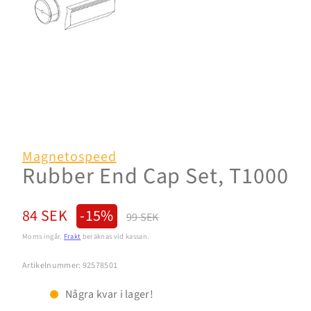
Magnetospeed
Rubber End Cap Set, T1000
Reapris
Normalpris
84 SEK
-15%
99 SEK
Moms ingår.
Frakt
beräknas vid kassan.
Artikelnummer: 92578501
Några kvar i lager!