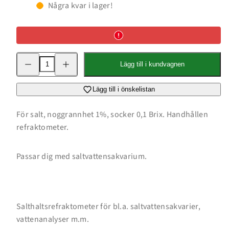
Några kvar i lager!
Minska
Öka
Lägg till i kundvagnen
kvantitet
kvantitet
för
för
Salthaltsrefraktometer
Salthaltsrefraktometer
0
0
Lägg till i önskelistan
-
-
10%
10%
För salt, noggrannhet 1%, socker 0,1 Brix. Handhållen
refraktometer.
Passar dig med saltvattensakvarium.
Salthaltsrefraktometer för bl.a. saltvattensakvarier,
vattenanalyser m.m.