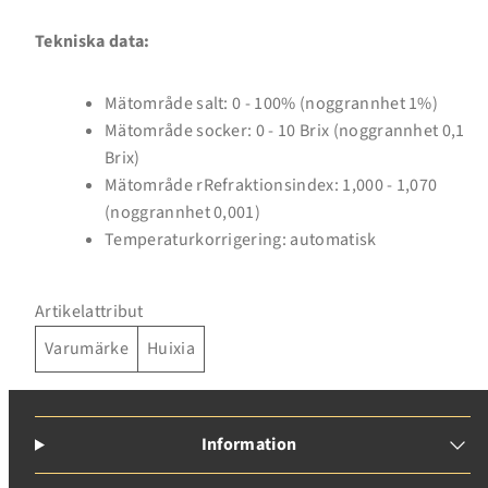
Tekniska data:
Mätområde salt: 0 - 100% (noggrannhet 1%)
Inloggning krävs
Mätområde socker: 0 - 10 Brix (noggrannhet 0,1
Brix)
Logga in på ditt konto för att lägga till produkter i
Mätområde rRefraktionsindex: 1,000 - 1,070
din önskelista och se dina tidigare sparade artiklar.
(noggrannhet 0,001)
Inloggning
Temperaturkorrigering: automatisk
Artikelattribut
Varumärke
Huixia
Information