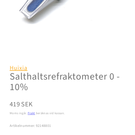
Huixia
Salthaltsrefraktometer 0 -
10%
Normalpris
419 SEK
Moms ingår.
Frakt
beräknas vid kassan.
Artikelnummer: 92148801