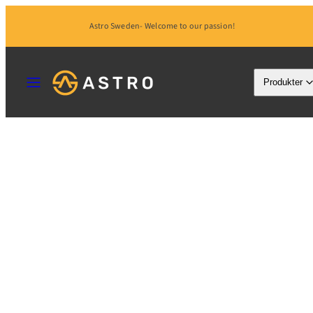
Hoppa
Astro Sweden- Welcome to our passion!
till
innehåll
MENY
Produkter