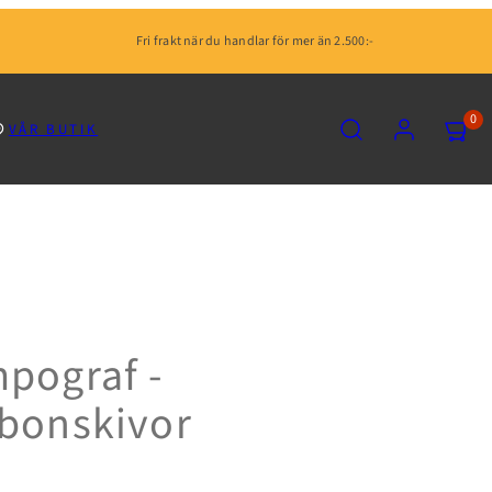
Fri frakt när du handlar för mer än 2.500:-
SÖK
KONTO
VISA
0
VÅR BUTIK
MIN
KUNDV
(0)
pograf -
bonskivor