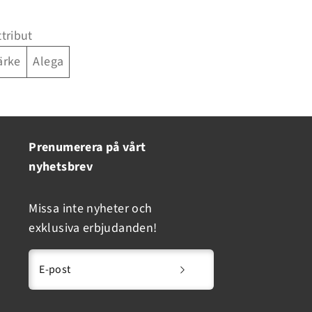
ttribut
ärke
Alega
Prenumerera på vårt
nyhetsbrev
Missa inte nyheter och
exklusiva erbjudanden!
E-post