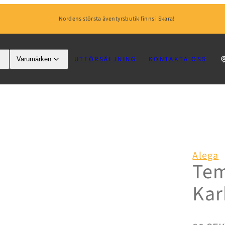
Nordens största äventyrsbutik finns i Skara!
UTFÖRSÄLJNING
KONTAKTA OSS
Varumärken
Alega
Tem
Kar