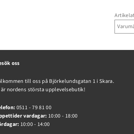
Artikela
Varum
Inloggning krävs
esök oss
Logga in på ditt konto för att lägga till produkter i din
önskelista och se dina tidigare sparade artiklar.
älkommen till oss på Björkelundsgatan 1 i Skara.
Inloggning
i är nordens största upplevelsebutik!
elefon:
0511 - 79 81 00
ppettider vardagar:
10:00 - 18:00
ördagar:
10:00 - 14:00