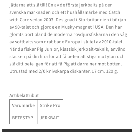
jättarna att slå till! En av de första jerkbaits på den
svenska marknaden och ett hushållsmärke med Catch
with Care sedan 2003. Designad i Storbritannien i början
av 90-talet och gjorde en Musky-magnet i USA. Den har
glömts bort bland de moderna rovdjursfiskarna i den våg
av softbaits som drabbade Europa i slutet av 2010-talet.
Inloggning krävs
När du fiskar Pig Junior, klassisk jerkbait-teknik, använd
slacken på din lina för att få beten att stiga mot ytan och
Logga in på ditt konto för att lägga till produkter i
slå ditt bete igen för att få Pig att darra ner mot botten.
din önskelista och se dina tidigare sparade artiklar.
Utrustad med 2/0 knivskarpa diskanter. 17 cm. 120 g.
Inloggning
Artikelattribut
Varumärke
Strike Pro
BETESTYP
JERKBAIT