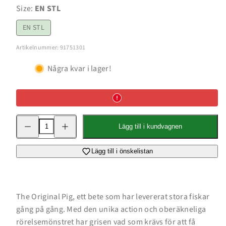
Size:
EN STL
EN STL
Artikelnummer: 91751301
Några kvar i lager!
Minska
Öka
Lägg till i kundvagnen
kvantitet
kvantitet
för
för
The
The
Pig
Pig
Lägg till i önskelistan
7&#39;
7&#39;
Suspending
Suspending
The Original Pig, ett bete som har levererat stora fiskar
gång på gång. Med den unika action och oberäkneliga
rörelsemönstret har grisen vad som krävs för att få