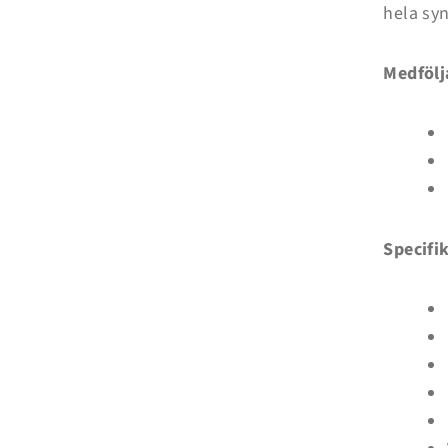
hela syn
Medfölj
Specifi
Inloggning krävs
Logga in på ditt konto för att lägga till produkter i din