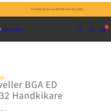
Fri frakt när du handlar för mer än 2.500:-
SÖK
KONTO
VISA
0
VÅR BUTIK
MIN
KUNDV
(0)
on
veller BGA ED
32 Handkikare