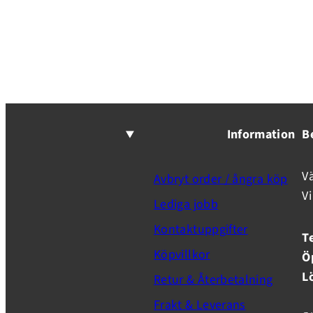
Information
B
V
Avbryt order / ångra köp
V
Lediga jobb
Kontaktuppgifter
T
Köpvillkor
Ö
L
Retur & Återbetalning
Frakt & Leverans