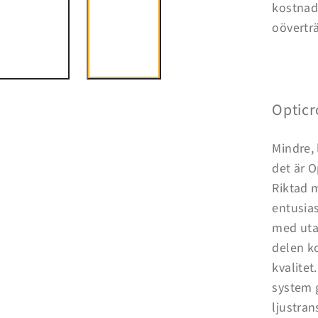
kostnad
oöverträ
Opticr
Mindre, 
det är 
Riktad 
entusiast
med uta
delen k
kvalitet
system 
ljustran