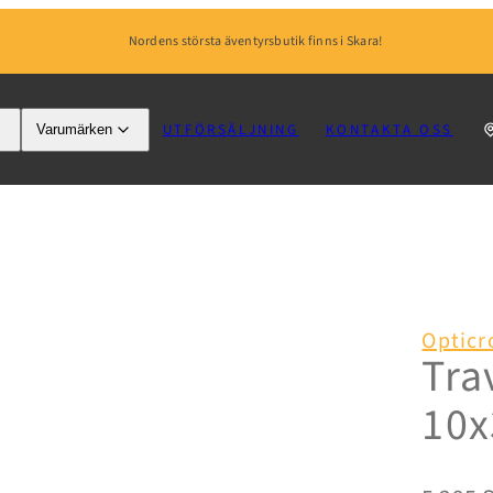
Nordens största äventyrsbutik finns i Skara!
UTFÖRSÄLJNING
KONTAKTA OSS
Varumärken
Opticr
Tra
10x