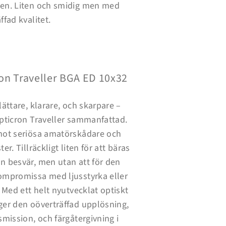
en. Liten och smidig men med
ffad kvalitet.
on Traveller BGA ED 10x32
lättare, klarare, och skarpare –
Opticron Traveller sammanfattad.
mot seriösa amatörskådare och
er. Tillräckligt liten för att bäras
n besvär, men utan att för den
ompromissa med ljusstyrka eller
. Med ett helt nyutvecklat optiskt
ger den oöverträffad upplösning,
smission, och färgåtergivning i