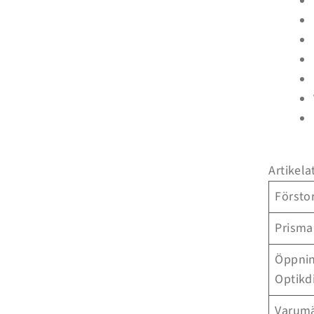
önskelista och se dina tidigare sparade artiklar.
Inloggning
Artikela
Försto
Prisma
Öppnin
Optikd
Varum