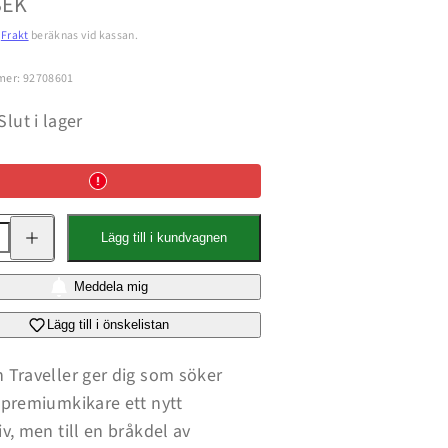
pris
SEK
.
Frakt
beräknas vid kassan.
mer: 92708601
Slut i lager
Öka
Lägg till i kundvagnen
kvantitet
för
Traveller
BGA
Meddela mig
ED
10x32
Lägg till i önskelistan
re
Handkikare
 Traveller ger dig som söker
 premiumkikare ett nytt
iv, men till en bråkdel av