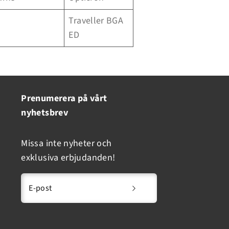
Traveller BGA
ED
Prenumerera på vårt
nyhetsbrev
Missa inte nyheter och
exklusiva erbjudanden!
E-post