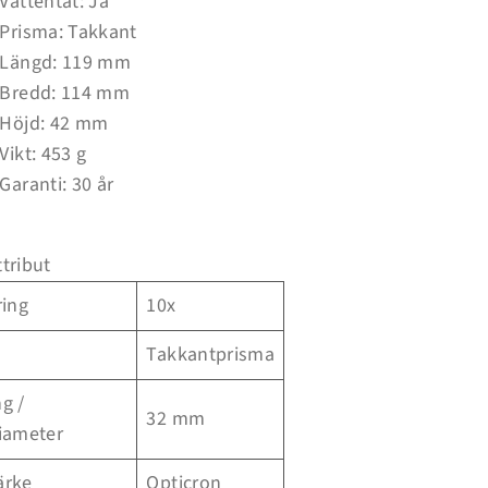
Vattentät: Ja
Prisma: Takkant
Längd: 119 mm
Bredd: 114 mm
Höjd: 42 mm
Vikt: 453 g
Garanti: 30 år
ttribut
ring
10x
Takkantprisma
g /
32 mm
iameter
ärke
Opticron