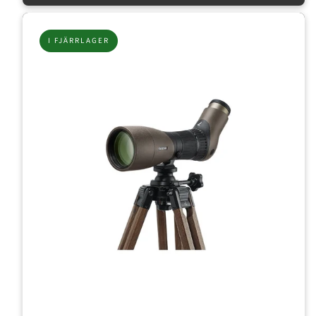
I FJÄRRLAGER