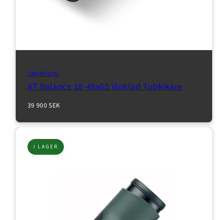
SWAROVSKI
AT Balance 18-45x65 Vinklad Tubkikare
Normalpris
39 900 SEK
I LAGER