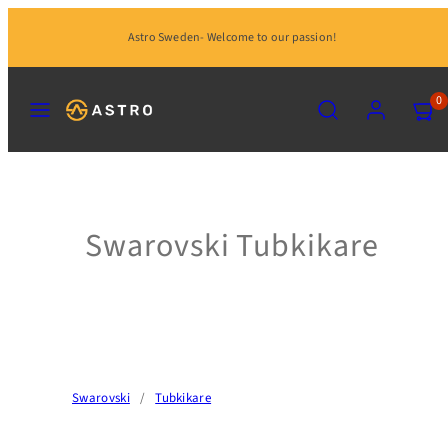
Hoppa
Astro Sweden- Welcome to our passion!
till
innehåll
MENY
SÖK
KONTO
VISA
0
MIN
KUND
(0)
Swarovski Tubkikare
Swarovski
/
Tubkikare