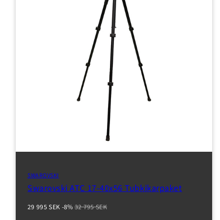
SWAROVSKI
Swarovski ATC 17-40x56 Tubkikarpaket
Reapris
Normalpris
29 995 SEK
-8%
32 795 SEK