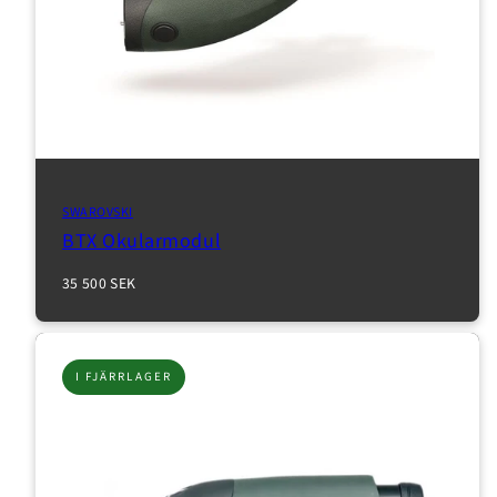
SWAROVSKI
BTX Okularmodul
Normalpris
35 500 SEK
I FJÄRRLAGER