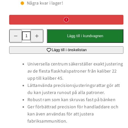
Några kvar i lager!
Minska
Öka
Lägg till i kundvagnen
kvantitet
kvantitet
för
för
Measuring
Measuring
Devices
Devices
Lägg till i önskelistan
Lock-
Lock-
N-
N-
Load
Load
Universella centrum säkerställer exakt justering
Concentricity
Concentricity
av de flesta flaskhalspatroner från kaliber 22
Tool
Tool
upp till kaliber 45.
Lättanvända precisionsjusteringsrattar gör att
du kan justera runout på alla patroner.
Robust ram som kan skruvas fast på bänken
Ger förbättrad precision för handladdare och
kan även användas för att justera
fabriksammunition.