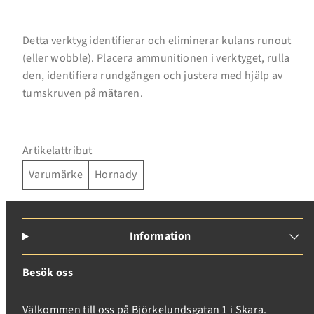
Detta verktyg identifierar och eliminerar kulans runout
Inloggning krävs
(eller wobble). Placera ammunitionen i verktyget, rulla
den, identifiera rundgången och justera med hjälp av
Logga in på ditt konto för att lägga till produkter i
tumskruven på mätaren.
din önskelista och se dina tidigare sparade artiklar.
Inloggning
Artikelattribut
Varumärke
Hornady
Information
Besök oss
Välkommen till oss på Björkelundsgatan 1 i Skara.