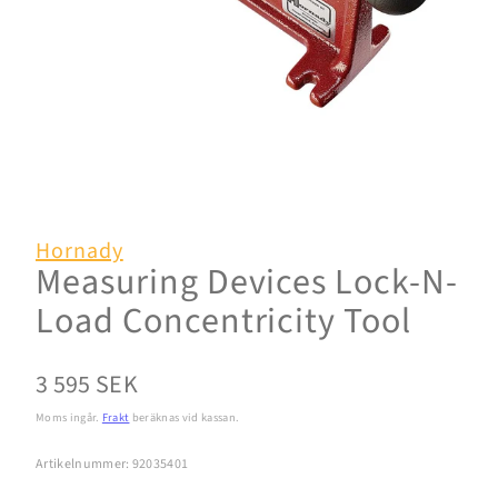
Hornady
Measuring Devices Lock-N-
Load Concentricity Tool
Normalpris
3 595 SEK
Moms ingår.
Frakt
beräknas vid kassan.
Artikelnummer: 92035401